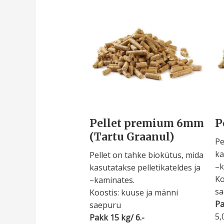
Pellet premium 6mm
P
(Tartu Graanul)
Pe
ka
Pellet on tahke biokütus, mida
–k
kasutatakse pelletikateldes ja
Ko
–kaminates.
s
Koostis: kuuse ja männi
Pa
saepuru
5
Pakk 15 kg/ 6.-