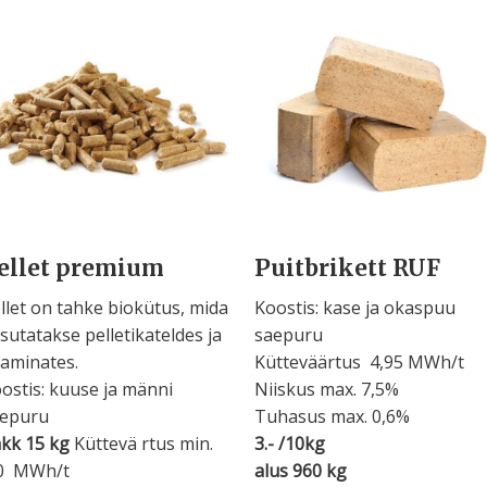
ellet premium
Puitbrikett RUF
llet on tahke biokütus, mida
Koostis: kase ja okaspuu
sutatakse pelletikateldes ja
saepuru
aminates.
Kütteväärtus 4,95 MWh/t
ostis: kuuse ja männi
Niiskus max. 7,5%
aepuru
Tuhasus max. 0,6%
kk 15 kg
Küttevä rtus min.
3.- /10kg
,0 MWh/t
alus 960 kg