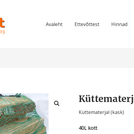
Avaleht
Ettevõttest
Hinnad
Küttematerj
Küttematerjal (kask)
40L kott