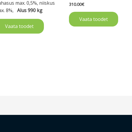
hasus max. 0,5%, niiskus
310.00
€
ax. 8%,
Alus 990 kg
Vaata toodet
Vaata toodet